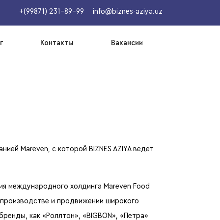
+(99871) 231-89-99
info@biznes-aziya.uz
г
Контакты
Вакансии
ией Mareven, с которой BIZNES AZIYA ведет
ия международного холдинга Mareven Food
е, производстве и продвижении широкого
бренды, как «Роллтон», «BIGBON», «Петра»