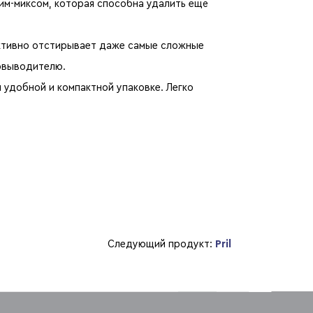
зим-миксом, которая способна удалить ещё
ктивно отстирывает даже самые сложные
новыводителю.
 удобной и компактной упаковке. Легко
Следующий продукт:
Pril