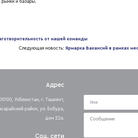
 рынки и базары.
аготворительность от нашей команды
Следующая новость:
Ярмарка Вакансий в рамках м
Адрес
00100, Узбекистан, г. Ташкент,
асарайский район, ул. Бобура,
дом 22а.
Соц. сети