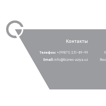
Контакты
Телефон:
+(99871) 231-89-99
1
Email:
info@biznes-aziya.uz
Якк