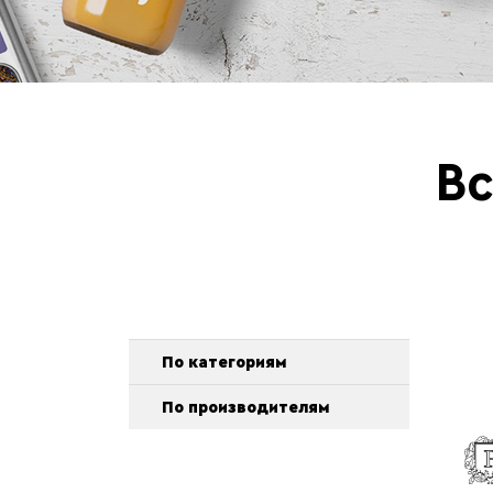
Вс
По категориям
По производителям