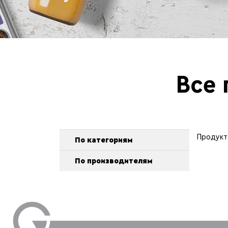
Все 
Продукт
По категориям
По производителям