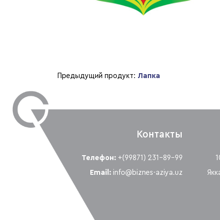
Предыдущий продукт:
Лапка
Контакты
Телефон:
+(99871) 231-89-99
1
Email:
info@biznes-aziya.uz
Якк