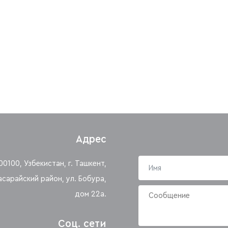
Адрес
00100, Узбекистан, г. Ташкент,
асарайский район, ул. Бобура,
дом 22а.
Соц. сети