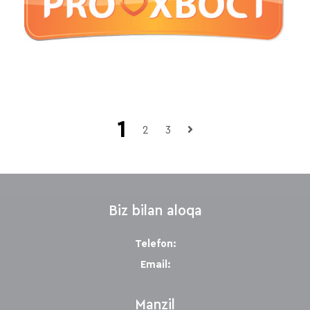
1
2
3
Biz bilan aloqa
Telefon:
Email:
Manzil