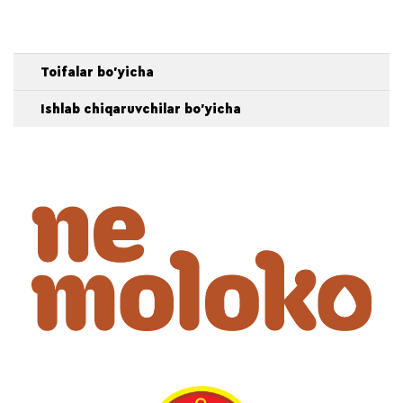
Toifalar bo'yicha
Ishlab chiqaruvchilar bo'yicha