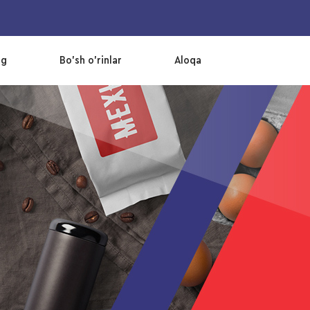
og
Bo’sh o’rinlar
Aloqa