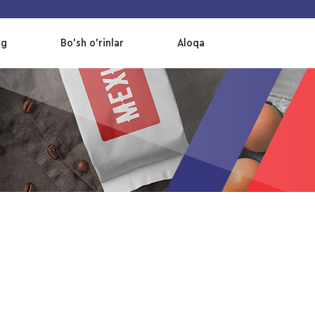
og
Bo’sh o’rinlar
Aloqa