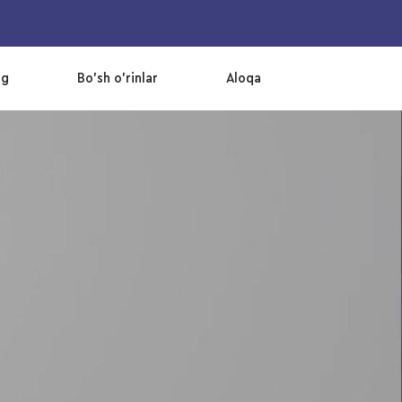
og
Bo’sh o’rinlar
Aloqa