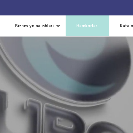
▼
Biznes yo’nalishlari
Hamkorlar
Katal