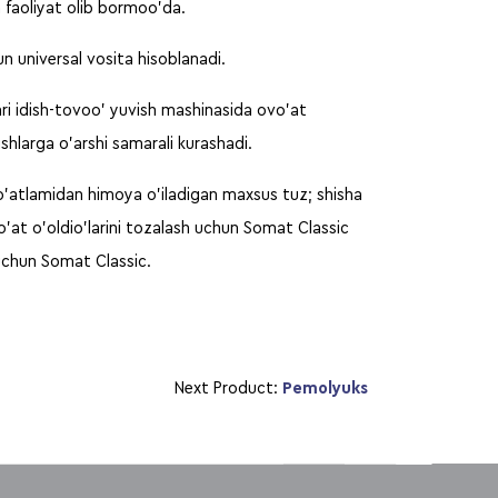
faoliyat olib bormoo’da.
n universal vosita hisoblanadi.
ari idish-tovoo’ yuvish mashinasida ovo’at
ishlarga o’arshi samarali kurashadi.
k o’atlamidan himoya o’iladigan maxsus tuz; shisha
vo’at o’oldio’larini tozalash uchun Somat Classic
 uchun Somat Classic.
Next Product:
Pemolyuks