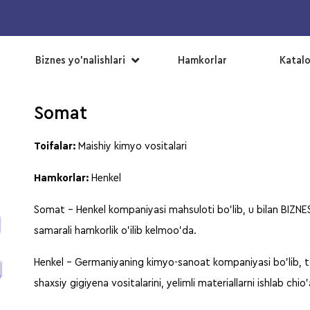
▼
Biznes yo’nalishlari
Hamkorlar
Katal
Somat
Toifalar:
Maishiy kimyo vositalari
Hamkorlar:
Henkel
Somat – Henkel kompaniyasi mahsuloti bo’lib, u bilan BIZNE
samarali hamkorlik o’ilib kelmoo’da.
Henkel – Germaniyaning kimyo-sanoat kompaniyasi bo’lib, to
shaxsiy gigiyena vositalarini, yelimli materiallarni ishlab chio’