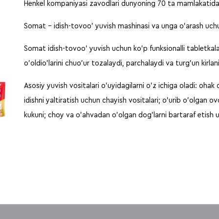
Henkel kompaniyasi zavodlari dunyoning 70 ta mamlakatida 
Somat – idish-tovoo’ yuvish mashinasi va unga o’arash uchu
Somat idish-tovoo’ yuvish uchun ko’p funksionalli tabletkal
o’oldio’larini chuo’ur tozalaydi, parchalaydi va turg’un kirlan
Asosiy yuvish vositalari o’uyidagilarni o’z ichiga oladi: oha
idishni yaltiratish uchun chayish vositalari; o’urib o’olgan o
kukuni; choy va o’ahvadan o’olgan dog’larni bartaraf etish