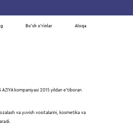
og
Bo’sh o’rinlar
Aloqa
S AZIYA kompaniyasi 2015 yildan e’tiboran
zalash va yuvish vositalarini, kosmetika va
aradi.