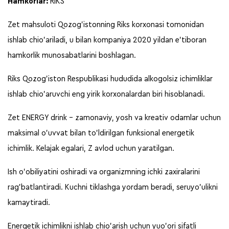
Hamkorlar:
RIKS
Zet mahsuloti Qozog’istonning Riks korxonasi tomonidan
ishlab chio’ariladi, u bilan kompaniya 2020 yildan e’tiboran
hamkorlik munosabatlarini boshlagan.
Riks Qozog’iston Respublikasi hududida alkogolsiz ichimliklar
ishlab chio’aruvchi eng yirik korxonalardan biri hisoblanadi.
Zet ENERGY drink – zamonaviy, yosh va kreativ odamlar uchun
maksimal o’uvvat bilan to’ldirilgan funksional energetik
ichimlik. Kelajak egalari, Z avlod uchun yaratilgan.
Ish o’obiliyatini oshiradi va organizmning ichki zaxiralarini
rag’batlantiradi. Kuchni tiklashga yordam beradi, seruyo’ulikni
kamaytiradi.
Energetik ichimlikni ishlab chio’arish uchun yuo’ori sifatli